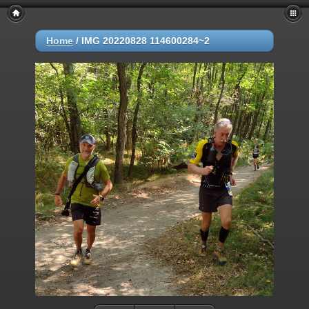
Home
/
IMG 20220828 114600284~2