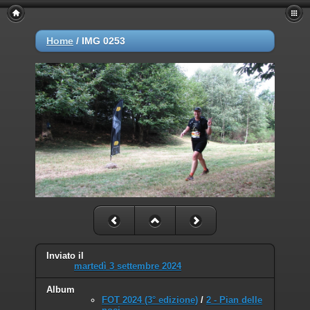
Home
/
IMG 0253
Inviato il
martedì 3 settembre 2024
Album
FOT 2024 (3° edizione)
/
2 - Pian delle