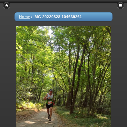
Home
/
IMG 20220828 104639261