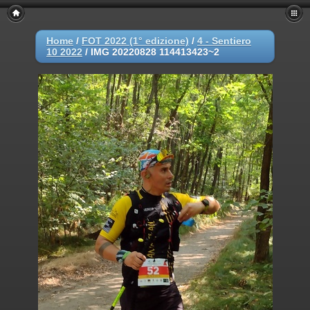
Home
/
FOT 2022 (1° edizione)
/
4 - Sentiero
10 2022
/
IMG 20220828 114413423~2