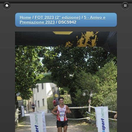
Home
/
FOT 2023 (2° edizione)
/
5 - Arrivo e
Premiazione 2023
/
DSC5942