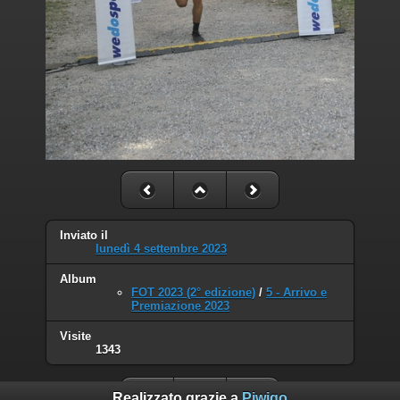
Inviato il
lunedì 4 settembre 2023
Album
FOT 2023 (2° edizione)
/
5 - Arrivo e
Premiazione 2023
Visite
1343
Realizzato grazie a
Piwigo