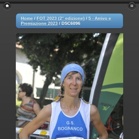
Home
/
FOT 2023 (2° edizione)
/
5 - Arrivo e
Premiazione 2023
/
DSC6096