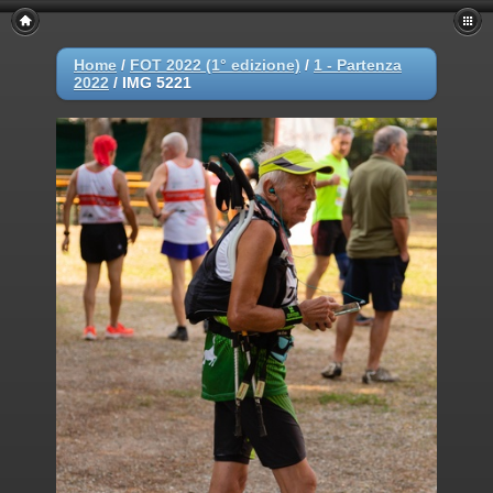
Home
/
FOT 2022 (1° edizione)
/
1 - Partenza
2022
/
IMG 5221